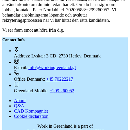
användarkonto om du inte redan har ett. Om du har frågor om
jobbet, kontakta Peter Nordahl tel. 30200588/+299260052. Vi
behandlar ansökningarna löpande och avslutar
rekryteringsprocessen när vi har hittat den rätta kandidaten.
Vi ser fram emot att höra från dig.
Contact Info
Address:
Lyskær 3 CD, 2730 Herlev, Denmark
E-mail:
info@workingreenland.gl
Office Denmark:
+45 70222217
Greenland Mobile:
+299 260052
About
Q&A
CAD Kompagniet
Cookie declaration
Work in Greenland is a part of