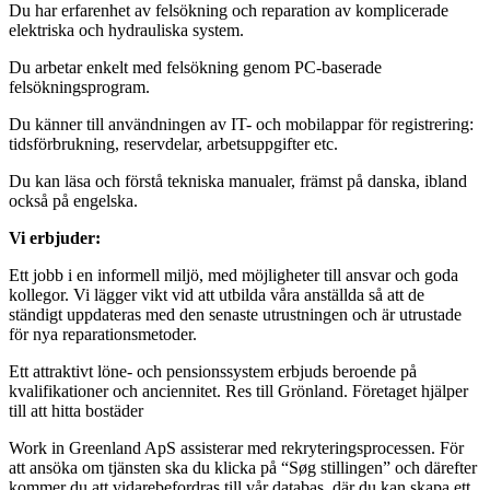
Du har erfarenhet av felsökning och reparation av komplicerade
elektriska och hydrauliska system.
Du arbetar enkelt med felsökning genom PC-baserade
felsökningsprogram.
Du känner till användningen av IT- och mobilappar för registrering:
tidsförbrukning, reservdelar, arbetsuppgifter etc.
Du kan läsa och förstå tekniska manualer, främst på danska, ibland
också på engelska.
Vi erbjuder:
Ett jobb i en informell miljö, med möjligheter till ansvar och goda
kollegor. Vi lägger vikt vid att utbilda våra anställda så att de
ständigt uppdateras med den senaste utrustningen och är utrustade
för nya reparationsmetoder.
Ett attraktivt löne- och pensionssystem erbjuds beroende på
kvalifikationer och anciennitet. Res till Grönland. Företaget hjälper
till att hitta bostäder
Work in Greenland ApS assisterar med rekryteringsprocessen. För
att ansöka om tjänsten ska du klicka på “Søg stillingen” och därefter
kommer du att vidarebefordras till vår databas, där du kan skapa ett