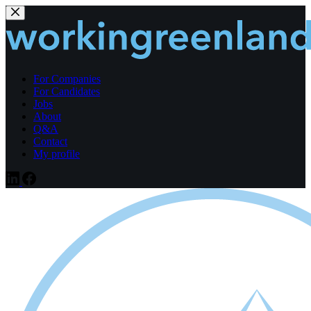
Fortsæt
til
indhold
For Companies
For Candidates
Jobs
About
Q&A
Contact
My profile