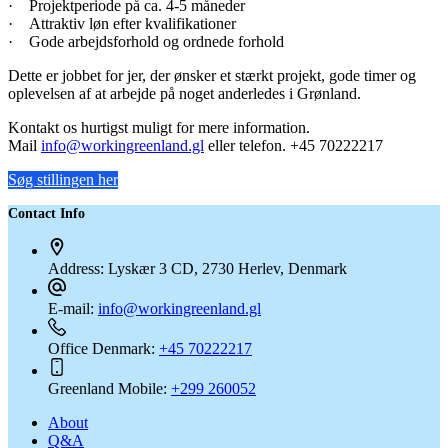
· Projektperiode på ca. 4-5 måneder
· Attraktiv løn efter kvalifikationer
· Gode arbejdsforhold og ordnede forhold
Dette er jobbet for jer, der ønsker et stærkt projekt, gode timer og
oplevelsen af at arbejde på noget anderledes i Grønland.
Kontakt os hurtigst muligt for mere information.
Mail
info@workingreenland.gl
eller telefon. +45 70222217
Søg stillingen her
Contact Info
Address:
Lyskær 3 CD, 2730 Herlev, Denmark
E-mail:
info@workingreenland.gl
Office Denmark:
+45 70222217
Greenland Mobile:
+299 260052
About
Q&A