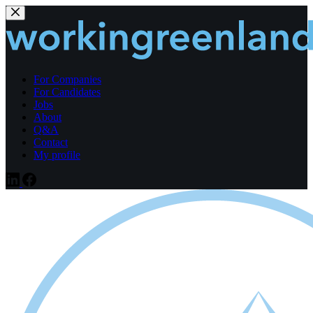
Fortsæt
til
indhold
For Companies
For Candidates
Jobs
About
Q&A
Contact
My profile